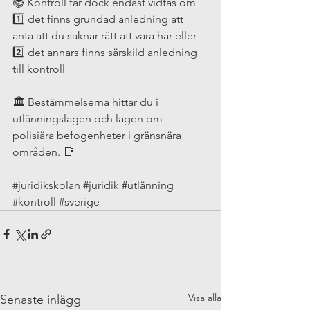
📚 Kontroll får dock endast vidtas om 
1️⃣ det finns grundad anledning att 
anta att du saknar rätt att vara här eller 
2️⃣ det annars finns särskild anledning 
till kontroll
🏛️ Bestämmelserna hittar du i 
utlänningslagen och lagen om 
polisiära befogenheter i gränsnära 
områden. 📑
#juridikskolan
#juridik
#utlänning
#kontroll
#sverige
Visa alla
Senaste inlägg