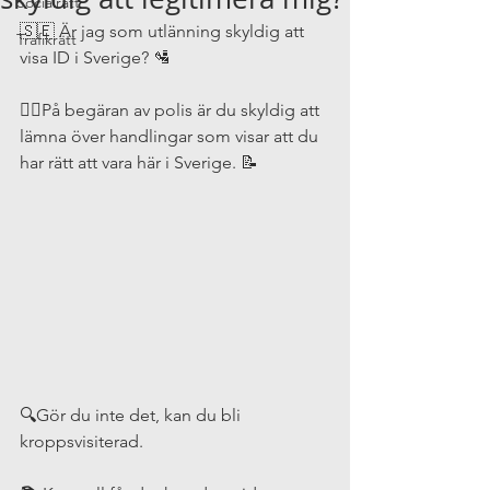
Socialrätt
🇸🇪 Är jag som utlänning skyldig att 
Trafikrätt
visa ID i Sverige? 🛂 
👮‍♀️På begäran av polis är du skyldig att 
lämna över handlingar som visar att du 
har rätt att vara här i Sverige. 📝
🔍Gör du inte det, kan du bli 
kroppsvisiterad. 