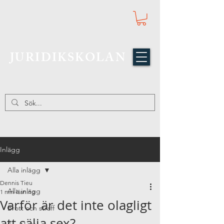
JURIDIKSKOLAN
Inlägg
Alla inlägg
Dennis Tieu
Alla inlägg
1 min läsning
Varför är det inte olagligt
Brott och straff
att sälja sex?