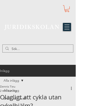
JURIDIKSKOLAN
Inlägg
Alla inlägg
Dennis Tieu
Alla inlägg
2 min läsning
Olagligt att cykla utan
Brott och straff
cykelhjälm?