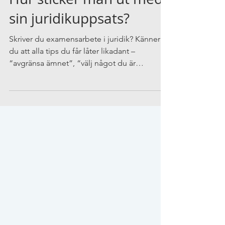
Hur sticker man ut med
sin juridikuppsats?
Skriver du examensarbete i juridik? Känner
du att alla tips du får låter likadant –
“avgränsa ämnet”, “välj något du är
intresserad av”,...