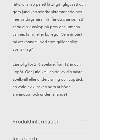
rättskunskap på ett lättillgängligt sätt och
göra juridiken mindre skrämmande och
mer vardagsnära. Här får du chansen att
sätta din kunskap på prov och utmana
vänner, familj eller kollegor. Vem är bäst
på att känna till vad som gäller enligt
svensk lag?
Lämplig för 2–6 spelare, från 12 år och
uppåt. Gör juridik till en del av din nästa
spelkväll eller undervisning och upptäck
en värld av kunskap som är både
användbar och underhållande!
Produktinformation
Mått:
14.5 x 10 x 4 cm – kompakt och
Retur- och
portabel, vilket gör det lätt att ta med