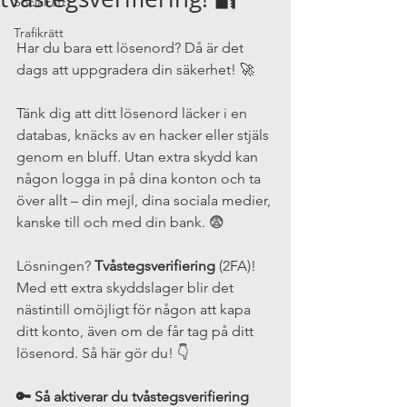
Socialrätt
Trafikrätt
Har du bara ett lösenord? Då är det 
dags att uppgradera din säkerhet! 🚀
Tänk dig att ditt lösenord läcker i en 
databas, knäcks av en hacker eller stjäls 
genom en bluff. Utan extra skydd kan 
någon logga in på dina konton och ta 
över allt – din mejl, dina sociala medier, 
kanske till och med din bank. 😨
Lösningen? 
Tvåstegsverifiering
 (2FA)! 
Med ett extra skyddslager blir det 
nästintill omöjligt för någon att kapa 
ditt konto, även om de får tag på ditt 
lösenord. Så här gör du! 👇
🔑 Så aktiverar du tvåstegsverifiering 