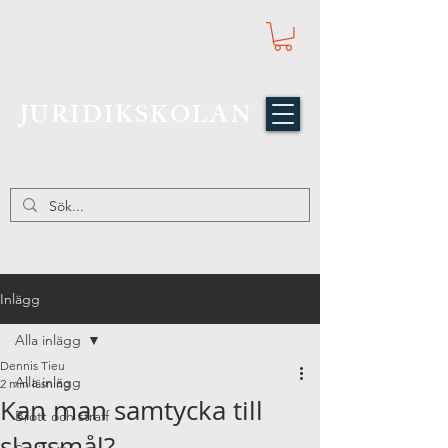
JURIDIKSKOLAN
Inlägg
Alla inlägg
Dennis Tieu
Alla inlägg
2 min läsning
Kan man samtycka till
Brott och straff
slagsmål?