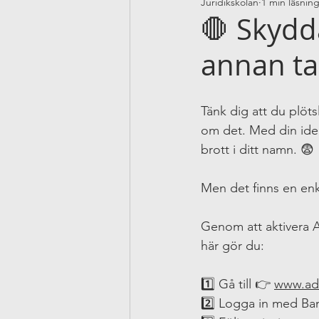
Juridikskolan
1 min läsnin
🛑 Skydd
annan ta
Tänk dig att du plöts
om det. Med din iden
brott i ditt namn. 😨
Men det finns en enk
Genom att aktivera Ad
här gör du:
1️⃣ Gå till 👉 
www.adr
2️⃣ Logga in med Ba