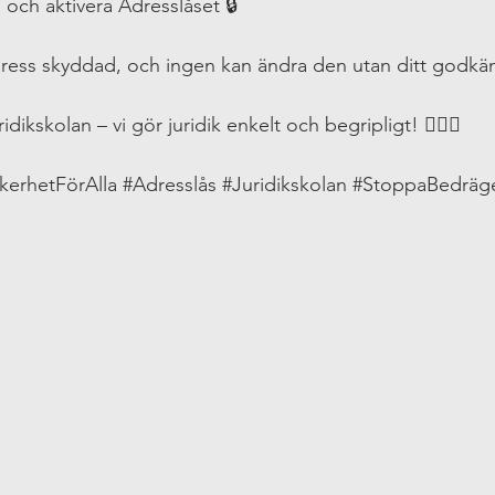
a och aktivera Adresslåset 🔒
dress skyddad, och ingen kan ändra den utan ditt godkä
dikskolan – vi gör juridik enkelt och begripligt! 👩‍⚖️✨
kerhetFörAlla
#Adresslås
#Juridikskolan
#StoppaBedräge