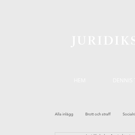
JURIDI
HEM
DENNIS 
Alla inlägg
Brott och straff
Socialr