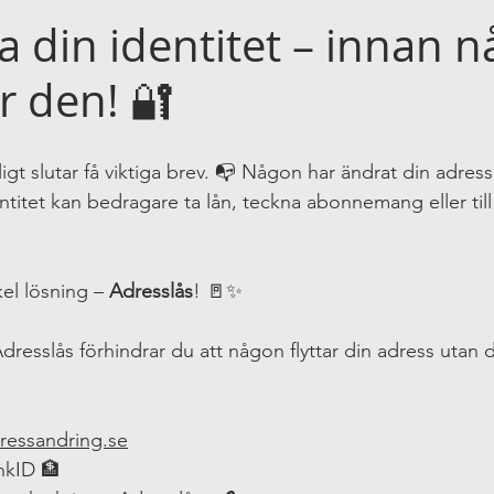
g
a din identitet – innan 
r den! 🔐
ligt slutar få viktiga brev. 📭 Någon har ändrat din adress
titet kan bedragare ta lån, teckna abonnemang eller ti
el lösning – 
Adresslås
! 🚪✨
resslås förhindrar du att någon flyttar din adress utan din
essandring.se
nkID 🏦