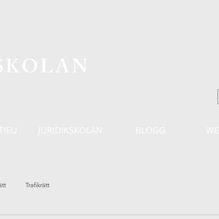
KSKOLAN
TIEU
JURIDIKSKOLAN
BLOGG
WE
ätt
Trafikrätt