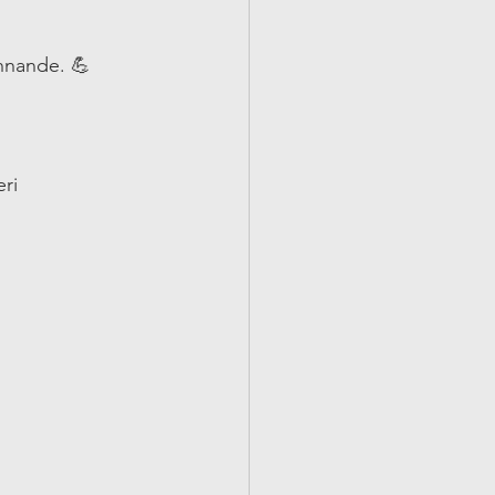
nnande. 💪
ri