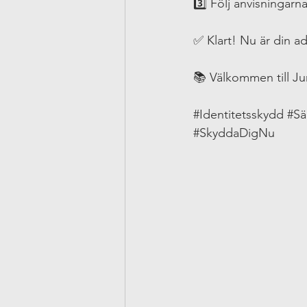
3️⃣ Följ anvisningarn
✅ Klart! Nu är din a
📚 Välkommen till Juri
#Identitetsskydd
#Sä
#SkyddaDigNu